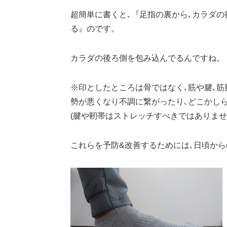
超簡単に書くと､『足指の裏から､カラダの
る』のです。
カラダの後ろ側を包み込んでるんですね。
※印としたところは骨ではなく､筋や腱､筋
勢が悪くなり不調に繋がったり､どこかし
(腱や靭帯はストレッチすべきではありませ
これらを予防&改善するためには､日頃か