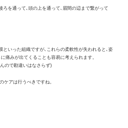
後ろを通って､頭の上を通って､眉間の辺まで繋がって
膜といった組織ですが､これらの柔軟性が失われると､姿
らに痛みが出てくることも容易に考えられます。
んので勘違いはなさらず)
らのケアは行うべきですね。