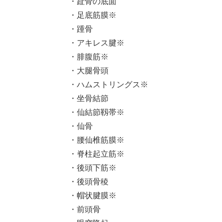
・趾骨の底面
・足底筋膜※
・踵骨
・アキレス腱※
・腓腹筋※
・大腿骨頭
・ハムストリングス※
・坐骨結節
・仙結節靱帯※
・仙骨
・腰仙椎筋膜※
・脊柱起立筋※
・後頭下筋※
・後頭骨稜
・帽状腱膜※
・前頭骨