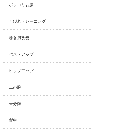
ポッコリお腹
くびれトレーニング
巻き肩改善
バストアップ
ヒップアップ
二の腕
未分類
背中