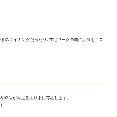
磨きのタイミングだったり､在宅ワークの間に足底をゴロ
の内52個が両足首より下に存在します。
)