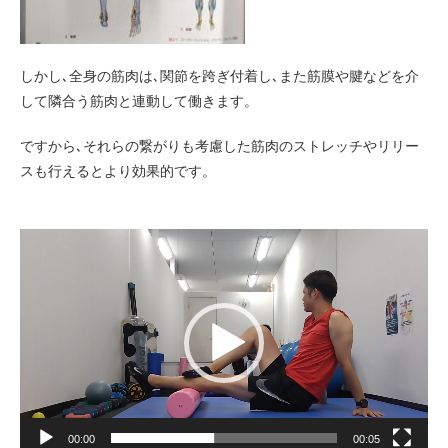
しかし､全身の筋肉は､関節を跨ぎ付着し､また筋膜や腱などを介
して隣合う筋肉と連動して働きます。
ですから､それらの繋がりも考慮した筋肉のストレッチやリリー
スも行えるとより効果的です。
動
画
プ
レ
ー
ヤ
ー
00:00
00:05