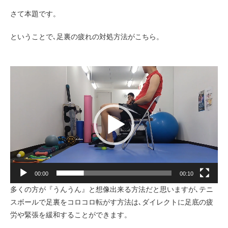
さて本題です。
ということで､足裏の疲れの対処方法がこちら。
動
画
プ
レ
ー
ヤ
ー
00:00
00:10
多くの方が『うんうん』と想像出来る方法だと思いますが､テニ
スボールで足裏をコロコロ転がす方法は､ダイレクトに足底の疲
労や緊張を緩和することができます。