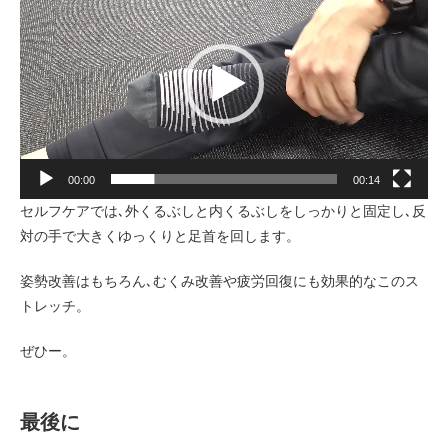
画
プ
レ
ー
ヤ
ー
00:00
00:14
セルフケアでは､外くるぶしと内くるぶしをしっかりと固定し､反
対の手で大きくゆっくりと足首を回します。
姿勢改善はもちろん､むくみ改善や疲労回復にも効果的なこのス
トレッチ。
ぜひー。
最後に