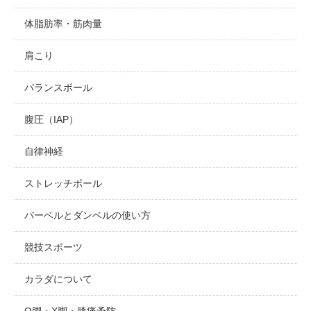
体脂肪率・筋肉量
肩こり
バランスボール
腹圧（IAP）
自律神経
ストレッチポール
バーベルとダンベルの使い方
競技スポーツ
カラダについて
O脚・X脚・膝痛予防