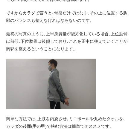
ですからカラダで言うと､骨盤だけではなく､その上に位置する胸
郭のバランスも整えなければならないのです。
最初の写真のように､上半身質量が後方化している場合､上位肋骨
は前傾､下位肋骨は後傾しており､これを正中に整えていくことが
胸郭を整えるということになります。
簡単な方法では､上肢を内旋させ､ミニボールや丸めたタオルを､
カラダの後面(手の甲)で挟む方法は簡単でオススメです。