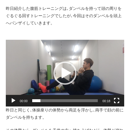
昨日紹介した腹筋トレーニングは､ダンベルを持って頭の周りを
ぐるぐる回すトレーニングでしたが､今回はそのダンベルを頭上
へバンザイしていきます。
動
画
プ
レ
ー
ヤ
ー
00:00
00:18
昨日と同じく､体操座りの体勢から両足を浮かし､両手で顔の前に
ダンベルを持ちます。