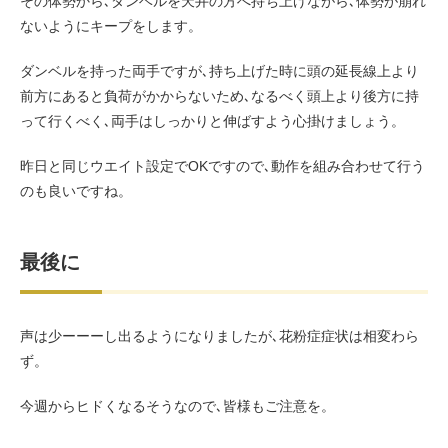
その体勢から､ダンベルを天井の方へ持ち上げながら､体勢が崩れ
ないようにキープをします。
ダンベルを持った両手ですが､持ち上げた時に頭の延長線上より
前方にあると負荷がかからないため､なるべく頭上より後方に持
って行くべく､両手はしっかりと伸ばすよう心掛けましょう。
昨日と同じウエイト設定でOKですので､動作を組み合わせて行う
のも良いですね。
最後に
声は少ーーーし出るようになりましたが､花粉症症状は相変わら
ず。
今週からヒドくなるそうなので､皆様もご注意を。