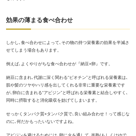
効果の薄まる食べ合わせ
しかし､食べ合わせによって､その物の持つ栄養素の効果を半減さ
せてしまう場合もあります。
例えば､よくやりがちな食べ合わせが『納豆×卵』です。
納豆に含まれ､代謝に深く関わる“ビオチン”と呼ばれる栄養素は､
肌や髪のツヤやハリ感を出してくれる非常に重要な栄養素です
が､卵白に含まれる“アビジン”と呼ばれる栄養素と結合しやすく､
同時に摂取すると消化吸収を妨げてしまいます。
せっかくタンパク質×タンパク質で､良い組み合わせ！って感じな
のに､何だかもったいないですよね。
アビジンを避けるためには､卵に火を通して､半熟(もしくはゆで