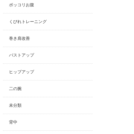
ポッコリお腹
くびれトレーニング
巻き肩改善
バストアップ
ヒップアップ
二の腕
未分類
背中