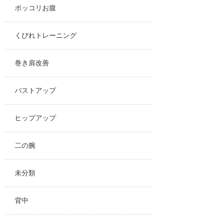
ポッコリお腹
くびれトレーニング
巻き肩改善
バストアップ
ヒップアップ
二の腕
未分類
背中