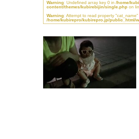
Warning
: Undefined array key 0 in
/home/kubi
content/themes/kubirebijin/single.php
on li
Warning
: Attempt to read property "cat_name" 
/home/kubirepro/kubirepro.jp/public_html/