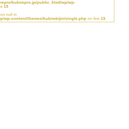
repro/kubirepro.jp/public_html/wp/wp-
ne
15
on null in
wp/wp-content/themes/kubirebijin/single.php
on line
15