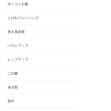
ポッコリお腹
くびれトレーニング
巻き肩改善
バストアップ
ヒップアップ
二の腕
未分類
背中