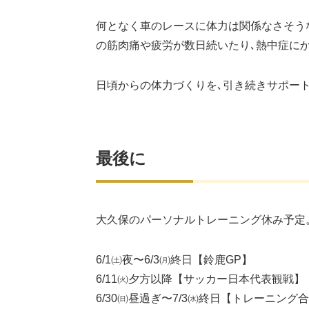
何となく車のレースに体力は関係なさそう
の筋肉痛や疲労が数日続いたり､熱中症に
日頃からの体力づくりを､引き続きサポー
最後に
大久保のパーソナルトレーニング休み予定
6/1㈯夜〜6/3㈪終日【鈴鹿GP】
6/11㈫夕方以降【サッカー日本代表観戦】
6/30㈰昼過ぎ〜7/3㈬終日【トレーニング