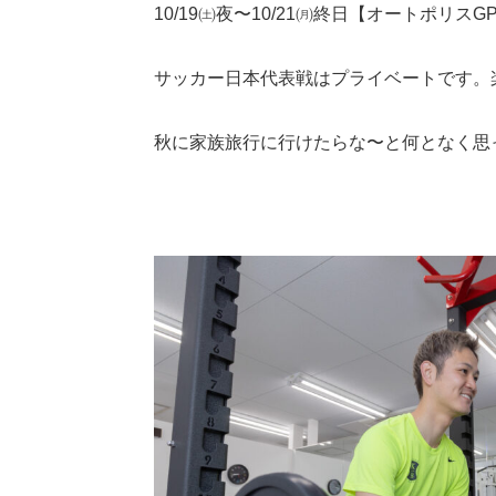
10/19㈯夜〜10/21㈪終日【オートポリスG
サッカー日本代表戦はプライベートです。
秋に家族旅行に行けたらな〜と何となく思