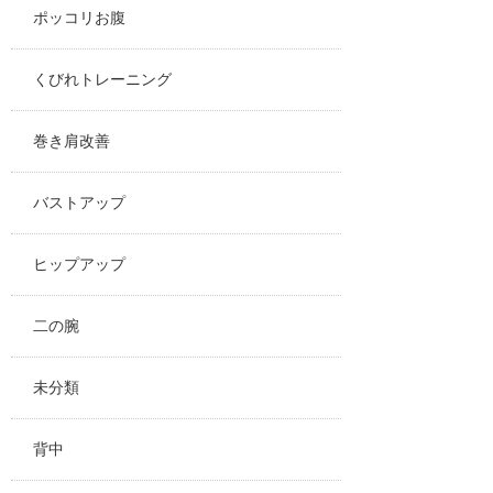
ポッコリお腹
くびれトレーニング
巻き肩改善
バストアップ
ヒップアップ
二の腕
未分類
背中