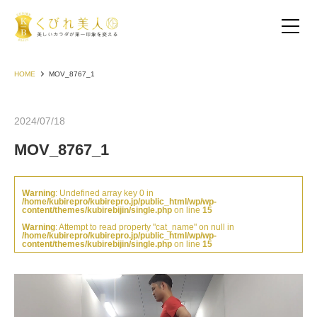
HOME
MOV_8767_1
2024/07/18
MOV_8767_1
Warning
: Undefined array key 0 in
/home/kubirepro/kubirepro.jp/public_html/wp/wp-
content/themes/kubirebijin/single.php
on line
15
Warning
: Attempt to read property "cat_name" on null in
/home/kubirepro/kubirepro.jp/public_html/wp/wp-
content/themes/kubirebijin/single.php
on line
15
お客様の声（30代以下）
お客様の声（40代）
動
画
お客様の声（50代以上）
プ