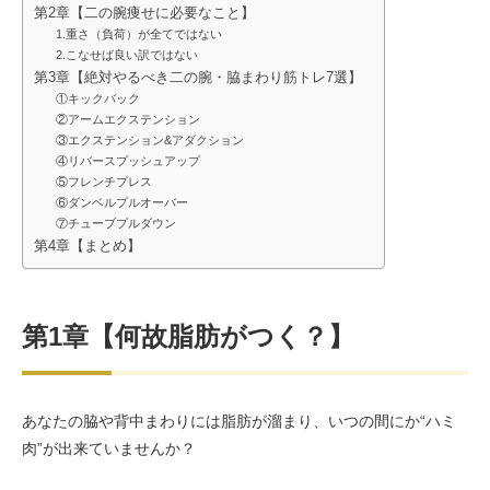
第2章【二の腕痩せに必要なこと】
1.重さ（負荷）が全てではない
2.こなせば良い訳ではない
第3章【絶対やるべき二の腕・脇まわり筋トレ7選】
①キックバック
②アームエクステンション
③エクステンション&アダクション
④リバースプッシュアップ
⑤フレンチプレス
⑥ダンベルプルオーバー
⑦チューブプルダウン
第4章【まとめ】
第1章【何故脂肪がつく？】
あなたの脇や背中まわりには脂肪が溜まり、いつの間にか“ハミ
肉”が出来ていませんか？