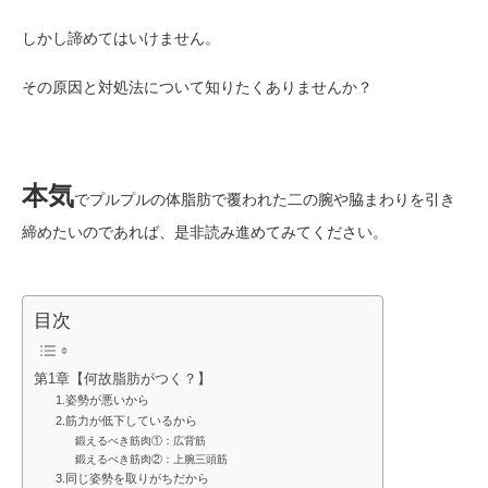
しかし諦めてはいけません。
その原因と対処法について知りたくありませんか？
本気
でプルプルの体脂肪で覆われた二の腕や脇まわりを引き
締めたいのであれば、是非読み進めてみてください。
目次
第1章【何故脂肪がつく？】
1.姿勢が悪いから
2.筋力が低下しているから
鍛えるべき筋肉①：広背筋
鍛えるべき筋肉②：上腕三頭筋
3.同じ姿勢を取りがちだから