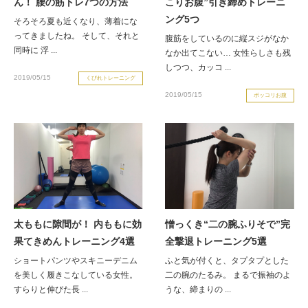
ん！ 腰の筋トレ7つの方法
こりお腹”引き締めトレーニ
ング5つ
お客様の声（男性）
そろそろ夏も近くなり、薄着にな
ってきましたね。 そして、それと
腹筋をしているのに縦スジがなか
同時に 浮 ...
なか出てこない… 女性らしさも残
しつつ、カッコ ...
2019/05/15
くびれトレーニング
2019/05/15
ポッコリお腹
太ももに隙間が！ 内ももに効
憎っくき“二の腕ふりそで”完
果てきめんトレーニング4選
全撃退トレーニング5選
ショートパンツやスキニーデニム
ふと気が付くと、タプタプとした
を美しく履きこなしている女性。
二の腕のたるみ。 まるで振袖のよ
すらりと伸びた長 ...
うな、締まりの ...