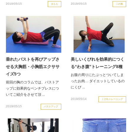
2019/05/15
2019/05/15
太もも
二の腕
垂れたバストを再びアップさ
美しいくびれを効果的につく
せる大胸筋・小胸筋エクササ
る“わき腹”トレーニング8種
イズ5つ
お腹の周りにたぷっとついてしま
ったお肉… ダイエットしているの
前回の胸のコラムでは、バストア
にくび ...
ップに効果的なベンチプレスにつ
いてご紹介をさせて頂 ...
2019/05/14
くびれトレーニング
2019/05/15
バストアップ