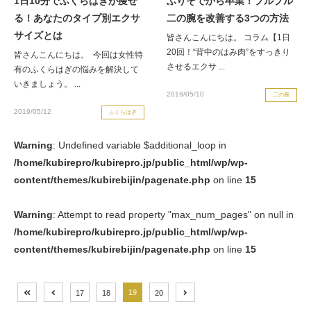
1日10分でふくらはぎが痩せ
ふりそでから卒業！プルプル
る！あなたのタイプ別エクサ
二の腕を改善する3つの方法
サイズとは
皆さんこんにちは。 コラム【1日
20回！“背中のはみ肉”をすっきり
皆さんこんにちは。 今回は女性特
させるエクサ ...
有のふくらはぎの悩みを解決して
いきましょう。 ...
2019/05/10
二の腕
2019/05/12
ふくらはぎ
Warning
: Undefined variable $additional_loop in
/home/kubirepro/kubirepro.jp/public_html/wp/wp-
content/themes/kubirebijin/pagenate.php
on line
15
Warning
: Attempt to read property "max_num_pages" on null in
/home/kubirepro/kubirepro.jp/public_html/wp/wp-
content/themes/kubirebijin/pagenate.php
on line
15
19
17
18
20